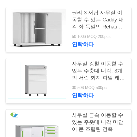
연
권리 3 서랍 사무실 이
동할 수 있는 Caddy 내
락
각 좌 독일인 Rehau
Tambour 문 내각
주
50-100$ MOQ:200pcs
연락하다
세
요
사무실 강철 이동할 수
있는 주춧대 내각, 3개
의 서랍 회전 파일 캐비
뉴
넷
30-50$ MOQ:500pcs
스
연락하다
인
사무실 금속 이동할 수
있는 주춧대 내각 미닫
용
이 문 조립된 건축