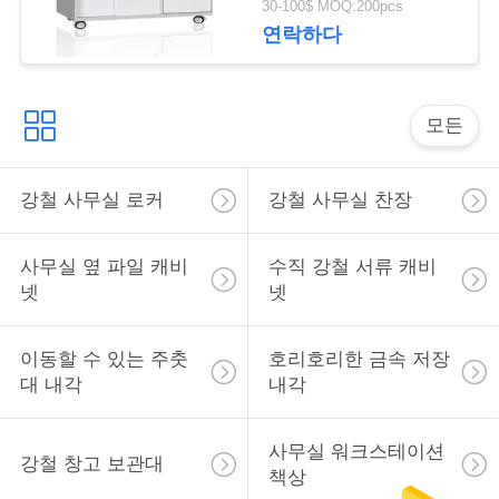
문
30-100$ MOQ:200pcs
연락하다
을
요
모든
구
하
강철 사무실 로커
강철 사무실 찬장
세
사무실 옆 파일 캐비
수직 강철 서류 캐비
요
넷
넷
사
이동할 수 있는 주춧
호리호리한 금속 저장
대 내각
내각
이
트
사무실 워크스테이션
강철 창고 보관대
책상
맵