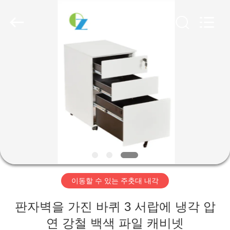
2020
-
2026
Luoyang
Ouzheng
Trading
Co.
Ltd.
집
All
Rights
Reserved.
제
품
우
리
이동할 수 있는 주춧대 내각
에
판자벽을 가진 바퀴 3 서랍에 냉각 압
대
연 강철 백색 파일 캐비넷