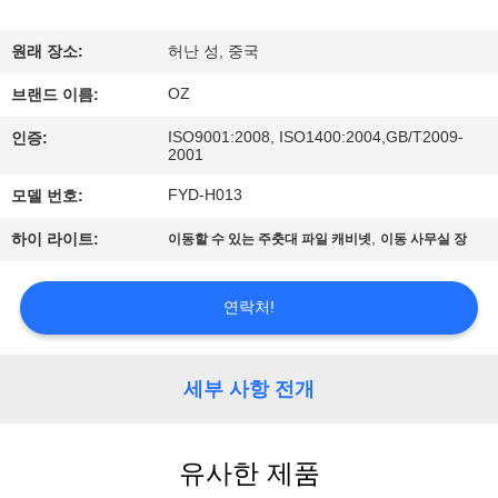
하
여
원래 장소:
허난 성, 중국
OZ
브랜드 이름:
공
ISO9001:2008, ISO1400:2004,GB/T2009-
인증:
2001
장
FYD-H013
모델 번호:
여
,
하이 라이트:
이동할 수 있는 주춧대 파일 캐비넷
이동 사무실 장
행
연락처!
품
질
세부 사항 전개
관
리
유사한 제품