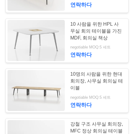
하
연락하다
여
10 사람을 위한 HPL 사
54
공
무실 회의 테이블을 가진
사무실 옆 파일 캐비
MDF, 회의실 책상
장
negotiable MOQ:5 세트
넷
연락하다
여
행
10명의 사람을 위한 현대
회의장, 사무실 회의실 테
품
이블
68
negotiable MOQ:5 세트
수직 강철 서류 캐비
질
연락하다
관
넷
리
강철 구조 사무실 회의장,
MFC 정상 회의실 테이블