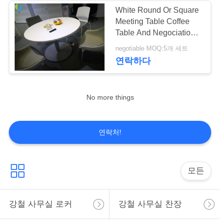
문
White Round Or Square
Meeting Table Coffee
을
16
Table And Negociation
요
Desk
negotiable MOQ:5개 세트
강철 창고 보관대
연락하다
구
하
No more things
세
요
44
연락처!
사무실 워크스테이
사
션 책상
모든
이
트
강철 사무실 로커
강철 사무실 찬장
맵