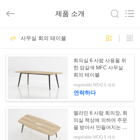
2020
-
2025
제품 소개
Luoyang
Ouzheng
Trading
Co.
Ltd.
집
194
All
사무실 회의 테이블
Rights
Reserved.
강철 사무실 로커
제
회의실 6 사람 사용을 위
품
한 암갈색 MFC 사무실
회의 테이블
negotiable MOQ:5 세트
우
연락하다
198
리
에
멜라민 6 사람 회의장, 회
강철 사무실 찬장
의실 책상에 의하여 주문
대
을 받아서 만들어지는 크
기
negotiable MOQ:5 세트