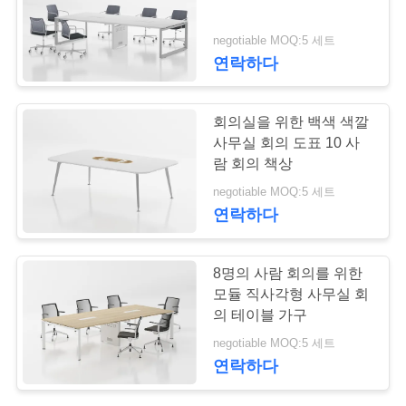
연
negotiable MOQ:5 세트
247
연락하다
락
이동할 수 있는 주춧
주
회의실을 위한 백색 색깔
대 내각
세
사무실 회의 도표 10 사
람 회의 책상
요
negotiable MOQ:5 세트
연락하다
뉴
60
8명의 사람 회의를 위한
스
호리호리한 금속 저
모듈 직사각형 사무실 회
의 테이블 가구
장 내각
인
negotiable MOQ:5 세트
연락하다
용