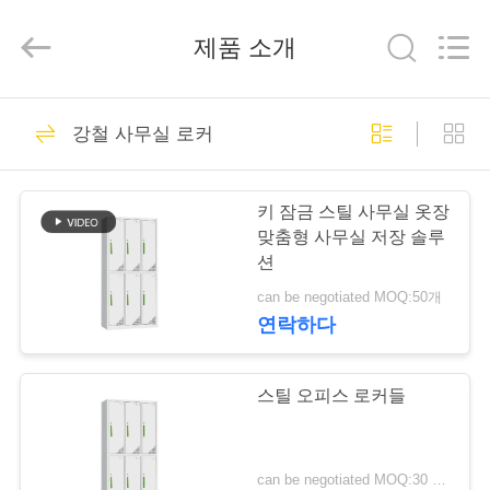
2020
-
2025
제품 소개
Luoyang
Ouzheng
Trading
Co.
Ltd.
집
194
All
강철 사무실 로커
Rights
Reserved.
강철 사무실 로커
제
키 잠금 스틸 사무실 옷장
품
맞춤형 사무실 저장 솔루
션
can be negotiated MOQ:50개
우
연락하다
198
리
에
스틸 오피스 로커들
강철 사무실 찬장
대
can be negotiated MOQ:30 PC