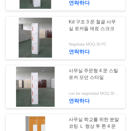
연락하다
8
PRIVACY
Kd 구조 3 문 철골 사무
사무실 회의 테이블
POLICY
실 로커들 재료 스크크
Negotiate MOQ:30 PC
연락하다
사무실 주문형 4 문 스틸
11
로커 모던 스타일
관리 사무소 테이블
can be negotiated MOQ:30 PC
연락하다
사무실 학교를 위한 분말
코팅 Ｌ 형상 투 톤 4 문