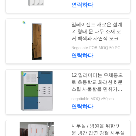
하
연락하다
여
일레이젠트 새로운 설계
54
공
Ｚ 형태 문 나무 소재 로
사무실 옆 파일 캐비
커 백색과 자연적 오크
장
Negotiate FOB MOQ:50 PC
넷
연락하다
여
행
12 밀리미터는 우체통으
로 초등학교 화려한 6 문
품
스틸 사물함을 면취가공
68
합니다
negotiable MOQ:≥50pcs
수직 강철 서류 캐비
질
연락하다
관
넷
리
사무실 / 병원을 위한 9
문 냉간 압연 강철 사무실