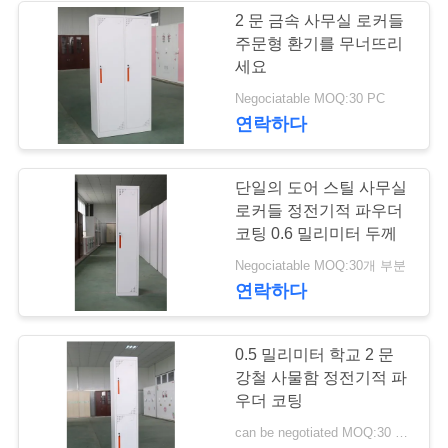
문
2 문 금속 사무실 로커들
주문형 환기를 무너뜨리
을
16
세요
요
Negociatable MOQ:30 PC
강철 창고 보관대
연락하다
구
하
단일의 도어 스틸 사무실
세
로커들 정전기적 파우더
코팅 0.6 밀리미터 두께
요
44
Negociatable MOQ:30개 부분
연락하다
사무실 워크스테이
사
션 책상
0.5 밀리미터 학교 2 문
이
강철 사물함 정전기적 파
트
우더 코팅
can be negotiated MOQ:30 PC
맵