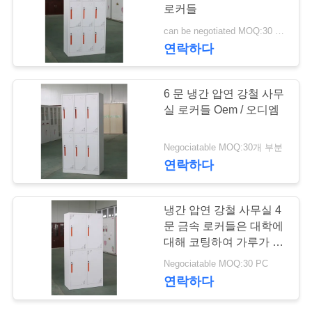
로커들
연
can be negotiated MOQ:30 PC
247
연락하다
락
이동할 수 있는 주춧
주
6 문 냉간 압연 강철 사무
대 내각
세
실 로커들 Oem / 오디엠
요
Negociatable MOQ:30개 부분
연락하다
뉴
60
냉간 압연 강철 사무실 4
스
호리호리한 금속 저
문 금속 로커들은 대학에
대해 코팅하여 가루가 됩
장 내각
니다
인
Negociatable MOQ:30 PC
연락하다
용