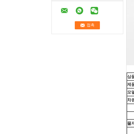
상품
제
모
차원
물