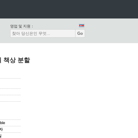
영업 및 지원：
Go
실 책상 분할
ble
자
일