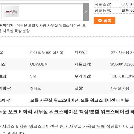
지불 조건:
L/C, T/T
공급 능력:
달 당 50
접촉
큰 이미지 :
어두운 오크 6 사람 사무실 워크스테이션, 모
듈 사무실 책상 분할
조:
아래로 두드리십시오
디자인:
현대 사무용 
비스:
OEM/ODM
제품 크기:
W3600*D12
보장:
5 년
무역 기간:
FOB, CIF, EX
적 항구:
칭다오
신청:
사무실 사용
모듈 사무실 워크스테이션
모듈 워크스테이션 테이블
조하다:
,
두운 오크 6 좌석 사무실 워크스테이션 책상/분할 워크스테이션 
 시리즈 6 사람 워크스테이션은
현대 사무실 사용을 위해 적당합니다. 그것은 
 수 있습니다.