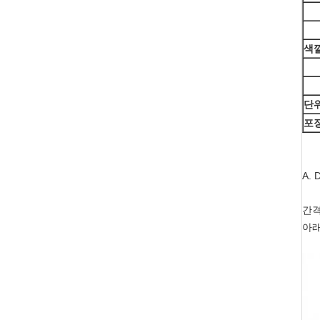
색
단
포
A. 
간격
아래