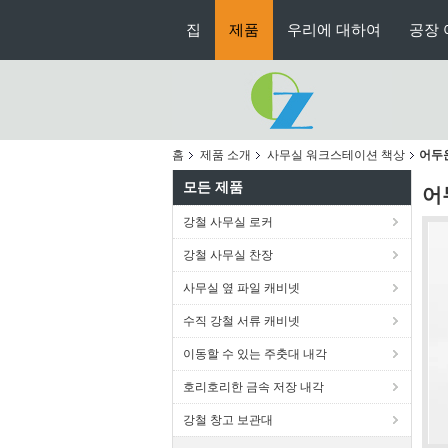
집
제품
우리에 대하여
공장 
홈
제품 소개
사무실 워크스테이션 책상
어두운
모든 제품
어
강철 사무실 로커
강철 사무실 찬장
사무실 옆 파일 캐비넷
수직 강철 서류 캐비넷
이동할 수 있는 주춧대 내각
호리호리한 금속 저장 내각
강철 창고 보관대