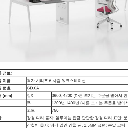
 정보:
품 이름
격자 시리즈 6 사람 워크스테이션
델 번호
GD.6A
 (mm)
길이
3600, 4200 (다른 크기는 주문을 받아서
폭
1200년 1400년 (다른 크기는 주문을 받
고도
750
자
강철 다리 물자: 알루미늄 합금 단단한 강철 다리 표면: 
강철빔 물자: 냉각 압연 강철 관, 1.5MM 표면: 분말 코팅