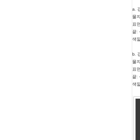
a.
물자
표면
끝:
색깔
b.
물자
표면
끝:
색깔