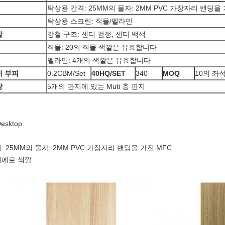
탁상용 간격: 25MM의 물자: 2MM PVC 가장자리 밴딩을 
탁상용 스크린: 직물/멜라민
깔
강철 구조: 샌디 검정, 샌디 백색
직물: 20의 직물 색깔은 유효합니다
멜라민: 4개의 색깔은 유효합니다
위 부피
0.2CBM/Set
40HQ/SET
340
MOQ
10의 좌
장
5개의 판지에 있는 Muti 층 판지
Desktop
: 25MM의 물자: 2MM PVC 가장자리 밴딩을 가진 MFC
에로 색깔: