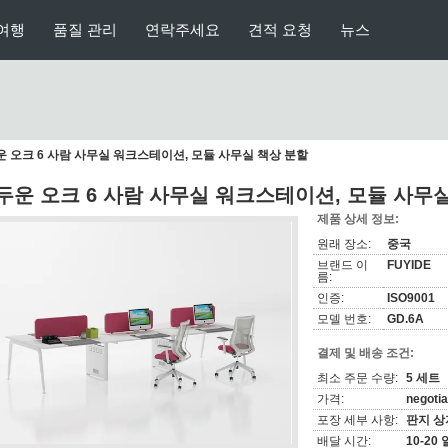
여행
품질 관리
연락주세요
견적 요청
뉴스
 오크 6 사람 사무실 워크스테이션, 모듈 사무실 책상 분할
두운 오크 6 사람 사무실 워크스테이션, 모듈 사무
제품 상세 정보:
원래 장소:
중국
브랜드 이
FUYIDE
름:
인증:
ISO9001
모델 번호:
GD.6A
결제 및 배송 조건:
최소 주문 수량:
5 세트
가격:
negotia
포장 세부 사항:
판지 상
배달 시간:
10-20 