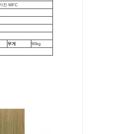
가진 MFC
석
무게
90kg