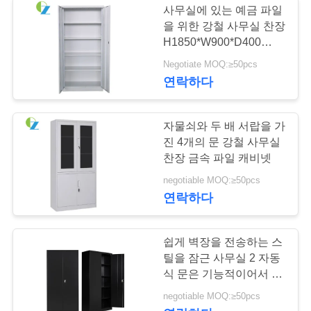
사무실에 있는 예금 파일
을 위한 강철 사무실 찬장
H1850*W900*D400
(MM)
Negotiate MOQ:≥50pcs
연락하다
자물쇠와 두 배 서랍을 가
진 4개의 문 강철 사무실
찬장 금속 파일 캐비넷
negotiable MOQ:≥50pcs
연락하다
쉽게 벽장을 전송하는 스
틸을 잠근 사무실 2 자동
식 문은 기능적이어서 모
입니다
negotiable MOQ:≥50pcs