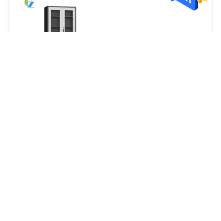
Negotiate MOQ:≥50pcs
연락하다
2 서랍을 가진 유리제 양
쪽으로 여닫는 문 강철 사
무실 찬장
H1850*W900*D400
Negotiate MOQ:≥50pcs
(MM)
연락하다
지면 4 Shevels 교무실
가구를 가진 서 있는 강철
양쪽으로 여닫는 문 찬장
Negotiate MOQ:≥50pcs
연락하다