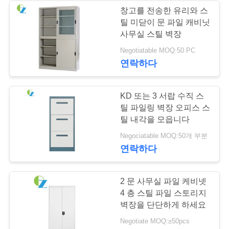
문
창고를 전송한 유리와 스
틸 미닫이 문 파일 캐비닛
을
사무실 스틸 벽장
요
Negotiatable MOQ:50 PC
연락하다
구
하
KD 또는 3 서랍 수직 스
세
틸 파일링 벽장 오피스 스
틸 내각을 모읍니다
요
Negociatable MOQ:50개 부분
연락하다
사
2 문 사무실 파일 케비넷
이
4 층 스틸 파일 스토리지
트
벽장을 단단하게 하세요
Negotiate MOQ:≥50pcs
맵