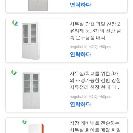
하
연락하다
여
사무실 강철 파일 찬장 2
공
유리제 문, 3개의 선반 금
속 문구용품 내각
장
negotiable MOQ:≥50pcs
연락하다
여
행
사무실/학교를 위한 3개
의 조정가능한 선반 강철
품
서류정리 찬장 현대 디자
인
negotiable MOQ:≥50pcs
질
연락하다
관
리
저장 캐비넷을 전송하는
사무실 화이트 메탈 파일