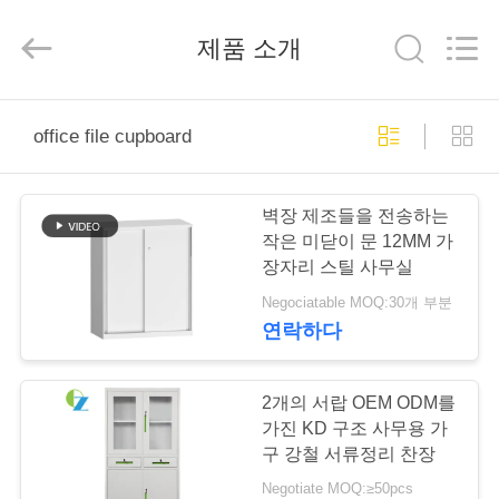
2020
-
2026
제품 소개
Luoyang
Ouzheng
Trading
Co.
Ltd.
집
All
office file cupboard
Rights
Reserved.
제
벽장 제조들을 전송하는
품
작은 미닫이 문 12MM 가
장자리 스틸 사무실
Negociatable MOQ:30개 부분
우
연락하다
리
에
2개의 서랍 OEM ODM를
가진 KD 구조 사무용 가
대
구 강철 서류정리 찬장
Negotiate MOQ:≥50pcs