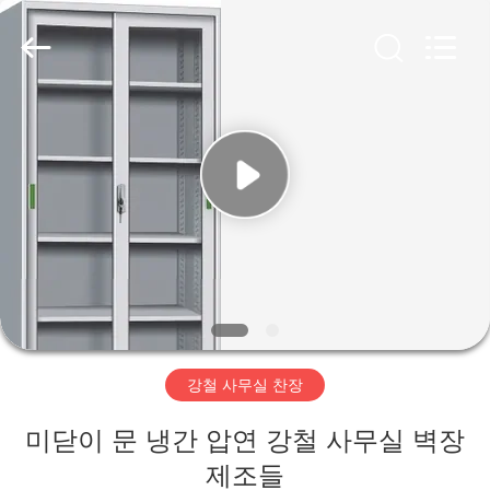
2020
-
2025
Luoyang
Ouzheng
Trading
Co.
Ltd.
집
All
Rights
Reserved.
제
품
우
리
강철 사무실 찬장
에
미닫이 문 냉간 압연 강철 사무실 벽장
대
제조들