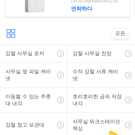
can be negotiated MOQ:30PCS
문
연락하다
을
요
모든
구
하
강철 사무실 로커
강철 사무실 찬장
세
사무실 옆 파일 캐비
수직 강철 서류 캐비
요
넷
넷
사
이동할 수 있는 주춧
호리호리한 금속 저장
대 내각
내각
이
트
사무실 워크스테이션
강철 창고 보관대
책상
맵