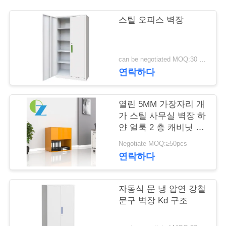
연
스틸 오피스 벽장
락
주
can be negotiated MOQ:30 PC
연락하다
세
요
열린 5MM 가장자리 개
가 스틸 사무실 벽장 하
얀 얼룩 2 층 캐비닛 하
뉴
부
Negotiate MOQ:≥50pcs
스
연락하다
자동식 문 냉 압연 강철
인
문구 벽장 Kd 구조
용