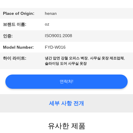
하
여
Place of Origin:
henan
oz
브랜드 이름:
공
ISO9001:2008
인증:
장
Model Number:
FYD-W016
여
,
,
하이 라이트:
냉간 압연 강철 오피스 벽장
사무실 옷장 제조업체
슬라이딩 도어 사무실 옷장
행
연락처!
품
질
세부 사항 전개
관
리
유사한 제품